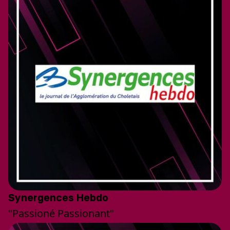
Synergences Hebdo
"Passioné Passionant"