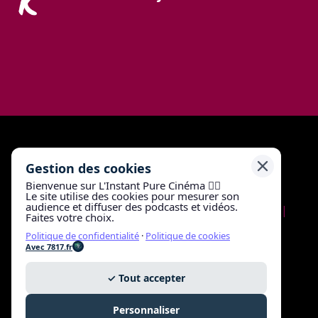
Gestion des cookies
Bienvenue sur L'Instant Pure Cinéma 🖐🏼
Le site utilise des cookies pour mesurer son
audience et diffuser des podcasts et vidéos.
Mentions légales
|
Politique de confidentialité
|
Faites votre choix.
Gestion des cookies
Politique de confidentialité
·
Politique de cookies
Avec 7817.fr
Conformité numérique du site
✓ Tout accepter
Avec
7817.fr
Personnaliser