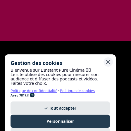
Gestion des cookies
Bienvenue sur L'Instant Pure Cinéma 🖐🏼
Le site utilise des cookies pour mesurer son
audience et diffuser des podcasts et vidéos.
Mentions légales
|
Politique de confidentialité
|
Faites votre choix.
Gestion des cookies
Politique de confidentialité
·
Politique de cookies
Avec 7817.fr
Conformité numérique du site
✓ Tout accepter
Avec
7817.fr
Personnaliser