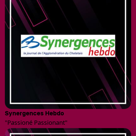
Synergences Hebdo
"Passioné Passionant"