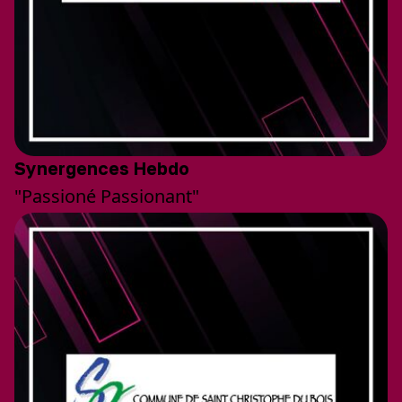
Synergences Hebdo
"Passioné Passionant"