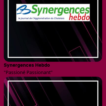
Synergences Hebdo
"Passioné Passionant"