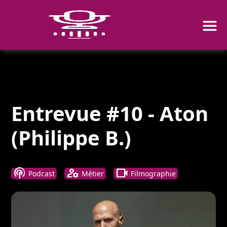
Entrevue #10 - Aton
(Philippe B.)
podcasts
manage_accounts
videocam
Podcast
Métier
Filmographie